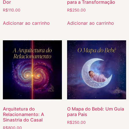
Dor
para a Transformação
R$
110.00
R$
250.00
Adicionar ao carrinho
Adicionar ao carrinho
Arquitetura do
O Mapa do Bebê: Um Guia
Relacionamento: A
para Pais
Sinastria do Casal
R$
250.00
R$
800.00