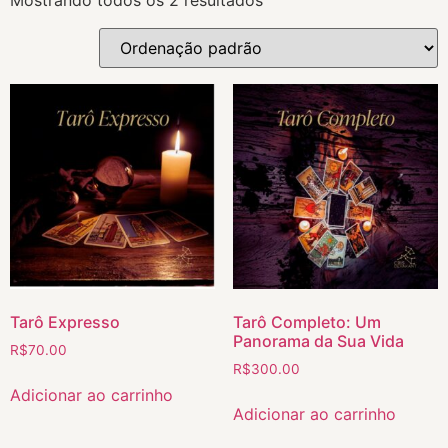
Tarô Expresso
Tarô Completo: Um
Panorama da Sua Vida
R$
70.00
R$
300.00
Adicionar ao carrinho
Adicionar ao carrinho