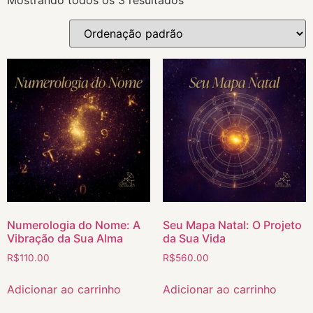
Numerologia do Nome: A
Seu Mapa Natal: O Projeto
Vibração da Sua Alma
da Sua Vida
R$
110.00
R$
560.00
Adicionar ao carrinho
Adicionar ao carrinho